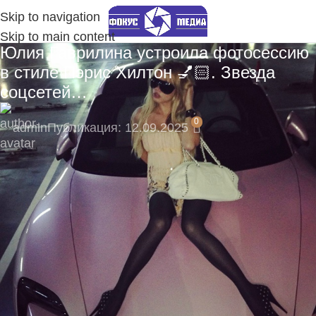
Skip to navigation
Skip to main content
Юлия Гаврилина устроила фотосессию
в стиле Пэрис Хилтон 💅🏻. Звезда
соцсетей…
0
admin
Публикация: 12.09.2025
🔥 Пока нас мало — вы сможете напрямую
влиять на развитие сообщества!
Подпишитесь на наш Telegram-канал, там
моментальные уведомления:
https://t.me/fokmedia