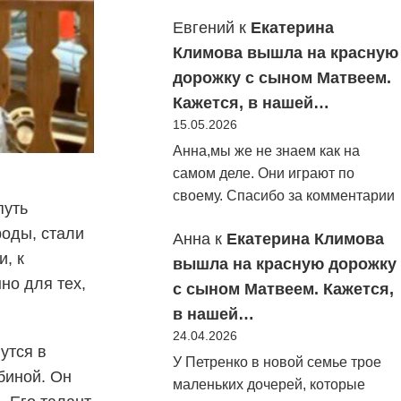
Евгений
к
Екатерина
Климова вышла на красную
дорожку с сыном Матвеем.
Кажется, в нашей…
15.05.2026
Анна,мы же не знаем как на
самом деле. Они играют по
своему. Спасибо за комментарии
путь
роды, стали
Анна
к
Екатерина Климова
, к
вышла на красную дорожку
но для тех,
с сыном Матвеем. Кажется,
в нашей…
24.04.2026
утся в
У Петренко в новой семье трое
биной. Он
маленьких дочерей, которые