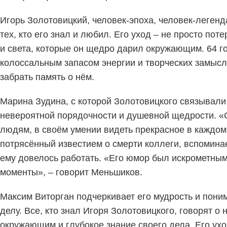
Игорь Золотовицкий, человек-эпоха, человек-легенд
тех, кто его знал и любил. Его уход – не просто пот
и света, которые он щедро дарил окружающим. 64 г
колоссальным запасом энергии и творческих замыслов
забрать память о нём.
Марина Зудина, с которой Золотовицкого связывали 
невероятной порядочности и душевной щедрости. «О
людям, в своём умении видеть прекрасное в каждом
потрясённый известием о смерти коллеги, вспомина
ему довелось работать. «Его юмор был искрометным
моменты», – говорит Меньшиков.
Максим Виторган подчеркивает его мудрость и пони
делу. Все, кто знал Игоря Золотовицкого, говорят о 
окружающим и глубокое знание своего дела. Его ухо