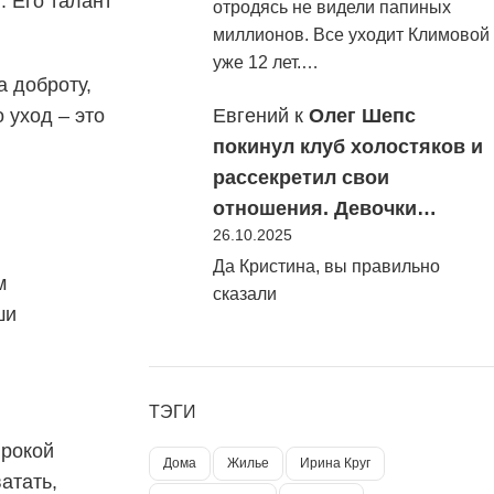
. Его талант
отродясь не видели папиных
миллионов. Все уходит Климовой
уже 12 лет.…
а доброту,
Евгений
к
Олег Шепс
 уход – это
покинул клуб холостяков и
рассекретил свои
отношения. Девочки…
26.10.2025
Да Кристина, вы правильно
м
сказали
ши
ТЭГИ
ирокой
Дома
Жилье
Ирина Круг
атать,