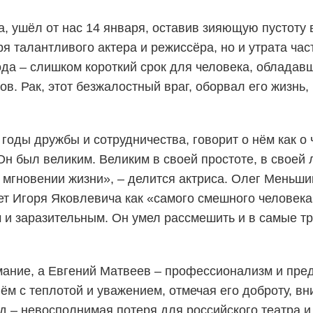
а, ушёл от нас 14 января, оставив зияющую пустоту 
еря талантливого актера и режиссёра, но и утрата час
ода – слишком короткий срок для человека, обладав
. Рак, этот безжалостный враг, оборвал его жизнь, 
годы дружбы и сотрудничества, говорит о нём как о
н был великим. Великим в своей простоте, в своей 
 мгновении жизни», – делится актриса. Олег Меньши
ет Игоря Яковлевича как «самого смешного человека
 и заразительным. Он умел рассмешить и в самые т
мание, а Евгений Матвеев – профессионализм и пре
нём с теплотой и уважением, отмечая его доброту, вн
д – невосполнимая потеря для российского театра и 