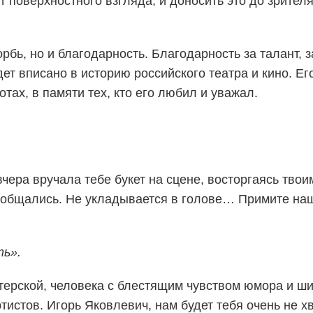
т поверхностного взгляда, и доносить это до зрителя
бь, но и благодарность. Благодарность за талант, з
дет вписано в историю российского театра и кино. Его
отах, в памяти тех, кто его любил и уважал.
чера вручала тебе букет на сцене, восторгаясь твои
о общались. Не укладывается в голове… Примите на
ть».
терской, человека с блестящим чувством юмора и ш
истов. Игорь Яковлевич, нам будет тебя очень не хв