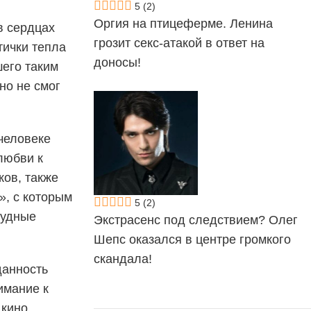
5
(2)
Оргия на птицеферме. Ленина
в сердцах
грозит секс-атакой в ответ на
тички тепла
доносы!
шего таким
но не смог
 человеке
любви к
ков, также
», с которым
5
(2)
рудные
Экстрасенс под следствием? Олег
Шепс оказался в центре громкого
скандала!
данность
имание к
кино.