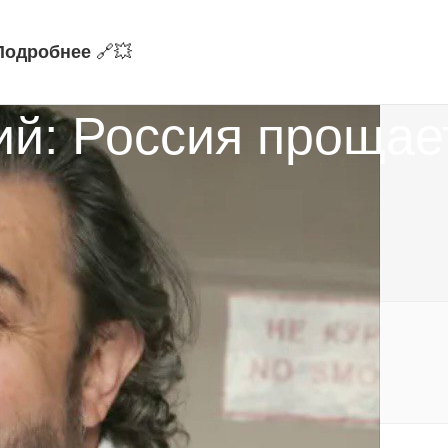
Подробнее
🔗‍💥
ий: Россия прощае
ла!
альные уведомления:
https://t.me/fokmedia