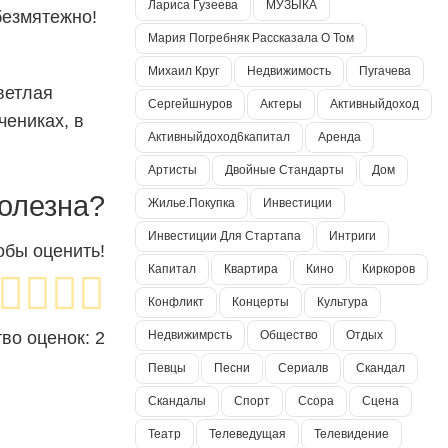
Лариса Гузеева
МУЗЫКА
безмятежно!
Мария Погребняк Рассказала О Том
Михаил Круг
Недвижимость
Пугачева
ветлая
Сергейшнуров
Актеры
Активныйдоход
чениках, в
Активныйдоход6капитал
Аренда
Артисты
Двойные Стандарты
Дом
олезна?
Жилье.покупка
Инвестиции
Инвестиции Для Стартапа
Интриги
обы оценить!
Капитал
Квартира
Кино
Киркоров
Конфликт
Концерты
Культура
Недвижимрсть
Общество
Отдых
тво оценок:
2
Певцы
Песни
Сериалв
Скандал
Скандалы
Спорт
Ссора
Сцена
Театр
Телеведущая
Телевидение