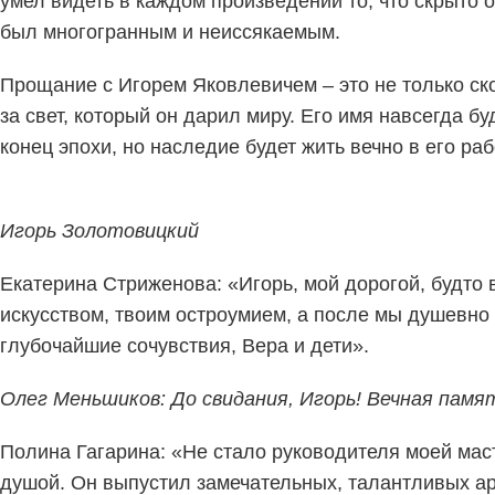
умел видеть в каждом произведении то, что скрыто о
был многогранным и неиссякаемым.
Прощание с Игорем Яковлевичем – это не только скор
за свет, который он дарил миру. Его имя навсегда бу
конец эпохи, но наследие будет жить вечно в его раб
Игорь Золотовицкий
Екатерина Стриженова: «Игорь, мой дорогой, будто в
искусством, твоим остроумием, а после мы душевн
глубочайшие сочувствия, Вера и дети».
Олег Меньшиков: До свидания, Игорь! Вечная памя
Полина Гагарина: «Не стало руководителя моей мас
душой. Он выпустил замечательных, талантливых арт