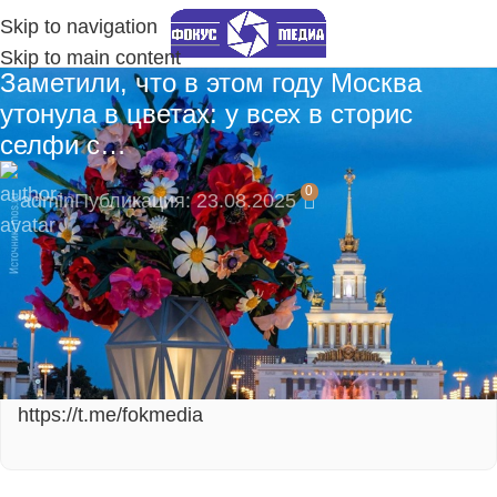
Skip to navigation
Skip to main content
Заметили, что в этом году Москва
утонула в цветах: у всех в сторис
селфи с…
0
admin
Публикация: 23.08.2025
🎁 Подпишитесь сейчас и не пропустите
эксклюзивные материалы!
Подпишитесь на наш Telegram-канал, там
моментальные уведомления:
https://t.me/fokmedia