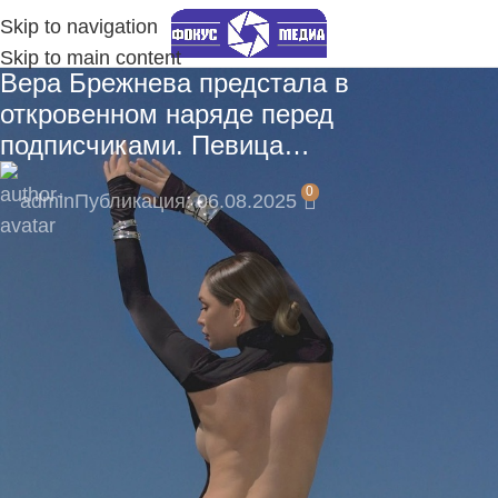
Skip to navigation
Skip to main content
Вера Брежнева предстала в
откровенном наряде перед
подписчиками. Певица…
0
admin
Публикация: 06.08.2025
🎁 Подпишитесь сейчас и не пропустите
эксклюзивные материалы!
Подпишитесь на наш Telegram-канал, там
моментальные уведомления:
https://t.me/fokmedia