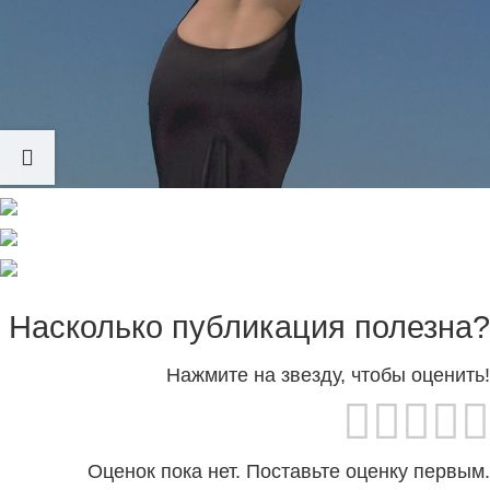
Вера Брежнева предстала в откровенном наряде
перед подписчиками. Певица поделилась кадрами
со съёмки в платье с открытой спиной.
«Art» или же — «Искусство», — коротко подписала
снимки бывшая жена Константина Меладзе.
Насколько публикация полезна?
Нажмите на звезду, чтобы оценить!
Оценок пока нет. Поставьте оценку первым.