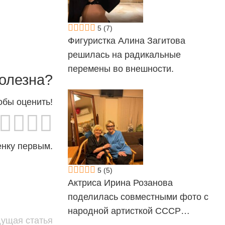
5
(7)
Фигуристка Алина Загитова
решилась на радикальные
перемены во внешности.
олезна?
обы оценить!
енку первым.
5
(5)
Актриса Ирина Розанова
поделилась совместными фото с
народной артисткой СССР…
ущая статья