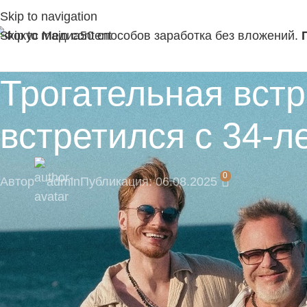
Skip to navigation
Skip to main content
50 способов заработка без вложений.
Трогательная вст
встретился с 34-
0
Автор
admin
Публикация: 06.08.2025
⚡ Будьте в числе первых подписчиков и получ
Подпишитесь на наш Telegram-канал, там момент