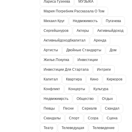
Лариса Гузеева
МУЗЫКА
Мария Погребняк Рассказала О Том
Михаил Круг
Недвижимость
Пугачева
Сергейшнуров
Актеры
Активныйдоход
Активныйдоход6капитал
Аренда
Артисты
Двойные Стандарты
Дом
Жилье.покупка
Инвестиции
Инвестиции Для Стартапа
Интриги
Капитал
Квартира
Кино
Киркоров
Конфликт
Концерты
Культура
Недвижимрсть
Общество
Отдых
Певцы
Песни
Сериалв
Скандал
Скандалы
Спорт
Ссора
Сцена
Театр
Телеведущая
Телевидение