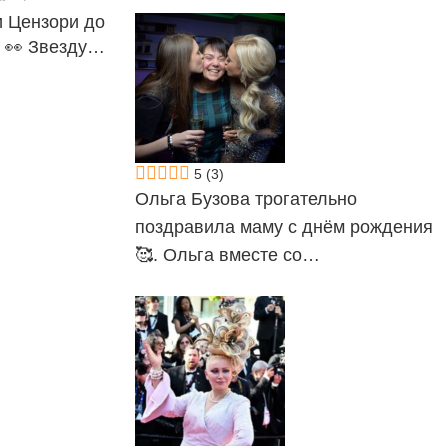
и Цензори до
м 👀 Звезду…
5
(3)
Ольга Бузова трогательно
поздравила маму с днём рождения
🥰. Ольга вместе со…