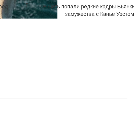
ред
В Сеть попали редкие кадры Бьянк
замужества с Канье Уэсто