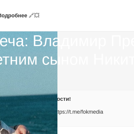
Подробнее
🔗‍💥
реча: Владимир Пр
летним сыном Ники
ите самые свежие новости!
альные уведомления:
https://t.me/fokmedia