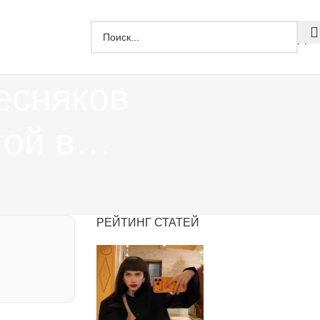
Дзе
есняков
той в…
РЕЙТИНГ СТАТЕЙ