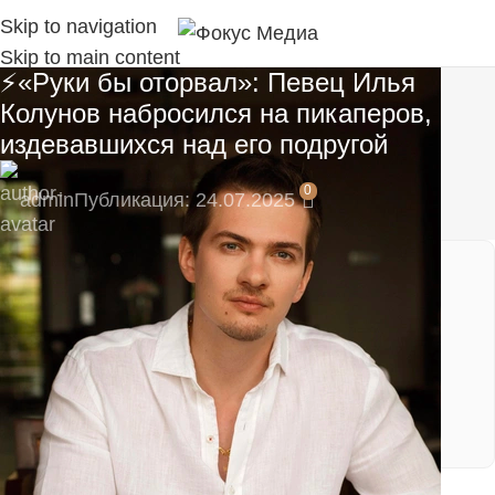
Skip to navigation
Skip to main content
⚡«Руки бы оторвал»: Певец Илья
Колунов набросился на пикаперов,
издевавшихся над его подругой
0
admin
Публикация: 24.07.2025
🚀 Станьте частью нашего канала с самого
начала!
Подпишитесь на наш Telegram-канал, там
моментальные уведомления:
https://t.me/fokmedia