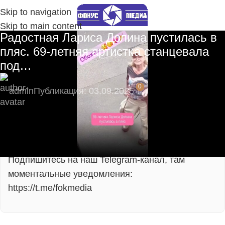
Skip to navigation
Skip to main content
Радостная Лариса Долина пустилась в
пляс. 69-летняя артистка станцевала
под…
0
admin
Публикация: 03.09.2025
🔥 Пока нас мало — вы сможете напрямую
влиять на развитие сообщества!
Подпишитесь на наш Telegram-канал, там
моментальные уведомления:
https://t.me/fokmedia