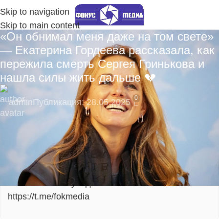
Skip to navigation
Skip to main content
«Он обнимал меня даже на том свете»
— Екатерина Гордеева рассказала, как
пережила смерть Сергея Гринькова и
нашла силы жить дальше 💔
0
admin
Публикация: 28.05.2025
🔥 Пока нас мало — вы сможете напрямую
влиять на развитие сообщества!
Подпишитесь на наш Telegram-канал, там
моментальные уведомления:
https://t.me/fokmedia