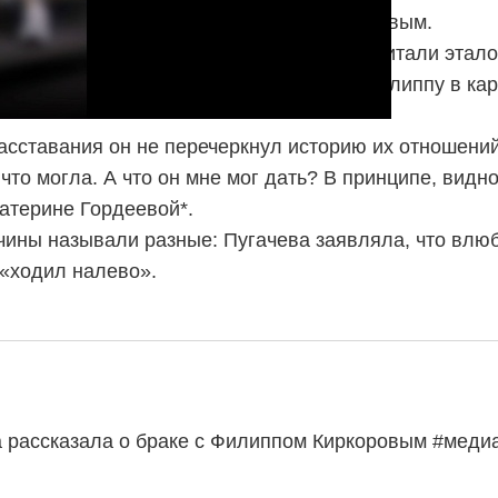
а рассказала о браке с Филиппом Киркоровым.
астоящей сенсацией в шоу-бизнесе. Их считали этал
одому певцу, а лишь обещала помочь Филиппу в кар
асставания он не перечеркнул историю их отношений
что могла. А что он мне мог дать? В принципе, видно
атерине Гордеевой*.
ичины называли разные: Пугачева заявляла, что влю
 «ходил налево».
а рассказала о браке с Филиппом Киркоровым #меди