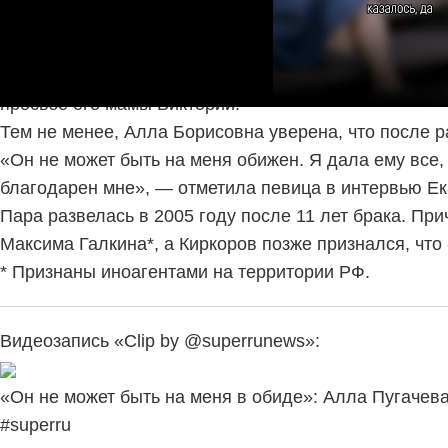
«Он не может быть на меня в обиде»: Алла Пугачев
Свадьба артистов состоялась в 1994 году и стала н
хотя изначально Примадонна не питала любви к мол
просьбе его мамы Виктории.
Тем не менее, Алла Борисовна уверена, что после р
«Он не может быть на меня обижен. Я дала ему все, 
благодарен мне», — отметила певица в интервью Ек
Пара развелась в 2005 году после 11 лет брака. Пр
Максима Галкина*, а Киркоров позже признался, что
* Признаны иноагентами на территории РФ.
Видеозапись «Clip by @superrunews»:
«Он не может быть на меня в обиде»: Алла Пугачев
#superru