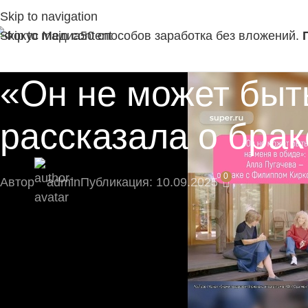
Skip to navigation
Skip to main content
50 способов заработка без вложений.
«Он не может быт
рассказала о бра
0
Автор
admin
Публикация: 10.09.2025
⚡ Будьте в числе первых подписчиков и получ
Подпишитесь на наш Telegram-канал, там момент