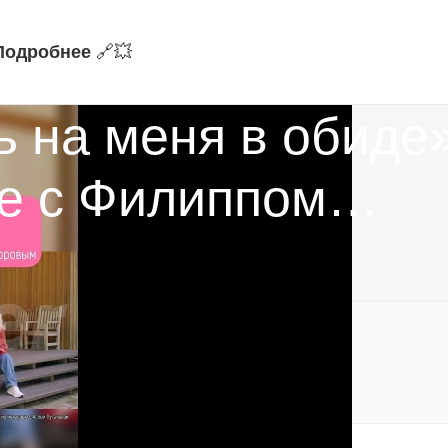
Подробнее
🔗‍💥
ь на меня в обиде
ке с Филиппом…
ите самые свежие новости!
альные уведомления:
https://t.me/fokmedia