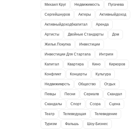
Михаил Круг
Недвижимость
Пугачева
Сергейшнуров
Актеры
Активныйдоход
Активныйдоход6капитал
Аренда
Артисты
Двойные Стандарты
Дом
Жилье.покупка
Инвестиции
Инвестиции Для Стартапа
Интриги
Капитал
Квартира
Кино
Киркоров
Конфликт
Концерты
Культура
Недвижимрсть
Общество
Отдых
Певцы
Песни
Сериалв
Скандал
Скандалы
Спорт
Ссора
Сцена
Театр
Телеведущая
Телевидение
Туризм
Фальшь
Шоу-Бизнес