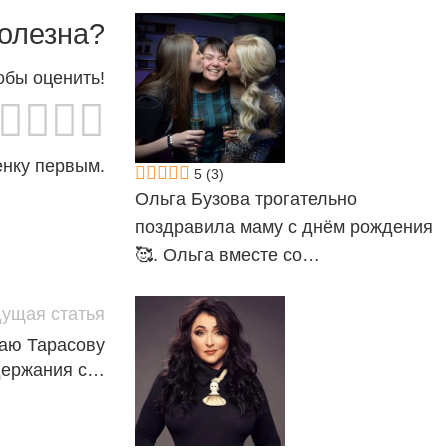
олезна?
обы оценить!
енку первым.
5
(3)
Ольга Бузова трогательно
поздравила маму с днём рождения
🥰. Ольга вместе со…
ущая статья
лаю Тарасову
держания с…