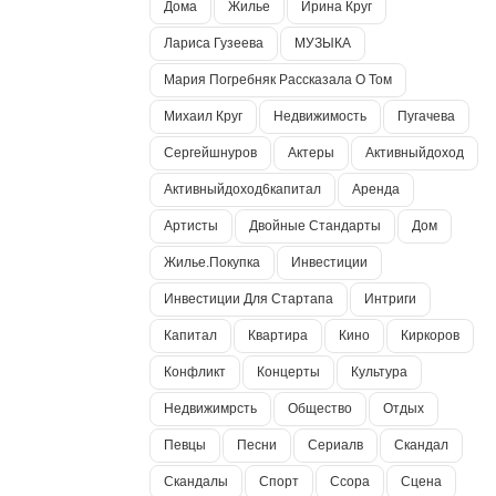
Дома
Жилье
Ирина Круг
Лариса Гузеева
МУЗЫКА
Мария Погребняк Рассказала О Том
Михаил Круг
Недвижимость
Пугачева
Сергейшнуров
Актеры
Активныйдоход
Активныйдоход6капитал
Аренда
Артисты
Двойные Стандарты
Дом
Жилье.покупка
Инвестиции
Инвестиции Для Стартапа
Интриги
Капитал
Квартира
Кино
Киркоров
Конфликт
Концерты
Культура
Недвижимрсть
Общество
Отдых
Певцы
Песни
Сериалв
Скандал
Скандалы
Спорт
Ссора
Сцена