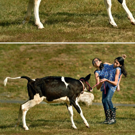
Когда одна из самых известных в мире сиамски
приковано не к свадебному платью, а к постель