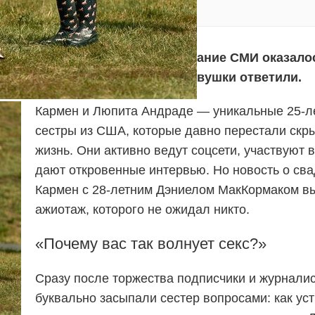
х близняшек вышла замуж, внимание СМИ оказало
ным подробностям. И вот что девушки ответили.
Кармен и Люпита Андраде — уникальные 25-л
сестры из США, которые давно перестали скр
жизнь. Они активно ведут соцсети, участвуют 
дают откровенные интервью. Но новость о св
Кармен с 28-летним Дэниелом МакКормаком в
ажиотаж, которого не ожидал никто.
«Почему вас так волнует секс?»
Сразу после торжества подписчики и журнали
буквально засыпали сестер вопросами: как ус