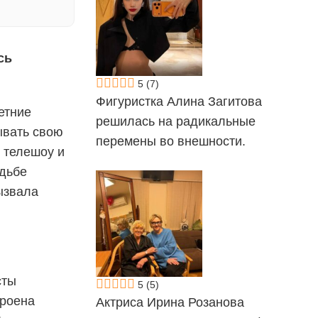
сь
5
(7)
Фигуристка Алина Загитова
етние
решилась на радикальные
ывать свою
перемены во внешности.
в телешоу и
адьбе
ызвала
сты
5
(5)
троена
Актриса Ирина Розанова