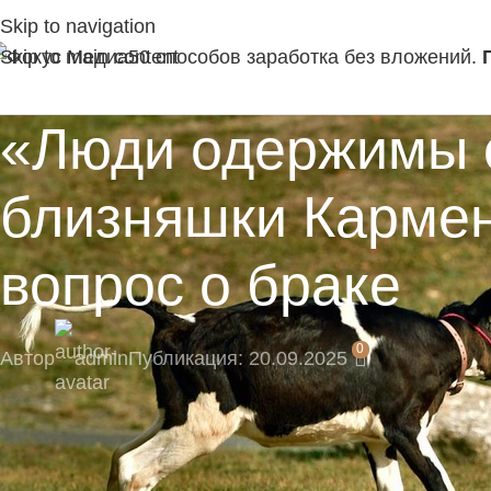
Skip to navigation
Skip to main content
50 способов заработка без вложений.
«Люди одержимы с
близняшки Кармен
вопрос о браке
0
Автор
admin
Публикация: 20.09.2025
🎁 Подпишитесь сейчас и не пропустите экскл
Подпишитесь на наш Telegram-канал, там момент