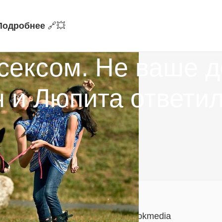
Подробнее
🔗‍💥
ексом. Не ваше д
 и Люпита ответил
юзивные материалы!
альные уведомления:
https://t.me/fokmedia