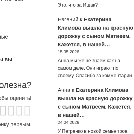
Это, что за Ишак?
Евгений
к
Екатерина
Климова вышла на красную
дорожку с сыном Матвеем.
лые
Кажется, в нашей…
15.05.2026
бы вы
Анна,мы же не знаем как на
самом деле. Они играют по
своему. Спасибо за комментарии
олезна?
Анна
к
Екатерина Климова
обы оценить!
вышла на красную дорожку
с сыном Матвеем. Кажется,
в нашей…
24.04.2026
енку первым.
У Петренко в новой семье трое