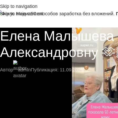
Skip to navigation
Skip to main content
50 способов заработка без вложений.
Елена Малышева п
Александровну 🫶
0
Автор
admin
Публикация: 11.09.2025
🎁 Подпишитесь сейчас и не пропустите экскл
Подпишитесь на наш Telegram-канал, там момент