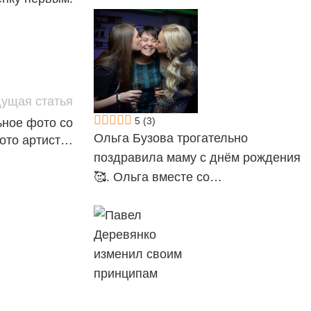
ущая статья
5
(3)
ьное фото со
Ольга Бузова трогательно
фото артист…
поздравила маму с днём рождения
🥰. Ольга вместе со…