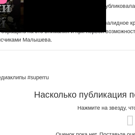
Александровну 🫶🏻 Доктор всея Руси опубликовала
одит самостоятельно: даже пересесть в инвалидное 
е обращать на это внимания и при первой возможнос
писчиками Малышева.
диаклипы #superru
Насколько публикация п
Нажмите на звезду, чт
Оценок пока нет. Поставьте оц