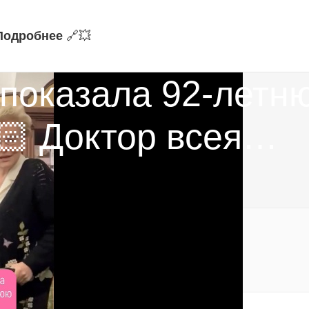
Подробнее
🔗‍💥
оказала 92-летню
🏻 Доктор всея…
юзивные материалы!
альные уведомления:
https://t.me/fokmedia