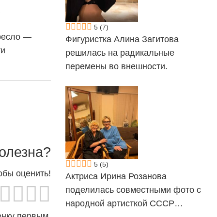
5
(7)
кресло —
Фигуристка Алина Загитова
ти
решилась на радикальные
перемены во внешности.
олезна?
5
(5)
обы оценить!
Актриса Ирина Розанова
поделилась совместными фото с
народной артисткой СССР…
енку первым.