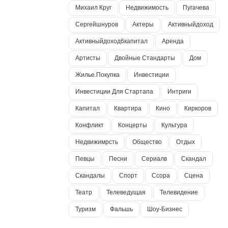
Михаил Круг
Недвижимость
Пугачева
Сергейшнуров
Актеры
Активныйдоход
Активныйдоход6капитал
Аренда
Артисты
Двойные Стандарты
Дом
Жилье.покупка
Инвестиции
Инвестиции Для Стартапа
Интриги
Капитал
Квартира
Кино
Киркоров
Конфликт
Концерты
Культура
Недвижимрсть
Общество
Отдых
Певцы
Песни
Сериалв
Скандал
Скандалы
Спорт
Ссора
Сцена
Театр
Телеведущая
Телевидение
Туризм
Фальшь
Шоу-Бизнес