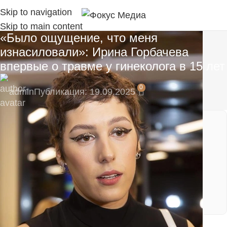
Skip to navigation
Skip to main content
«Было ощущение, что меня
изнасиловали»: Ирина Горбачева
впервые о травме у гинеколога в 15 лет
0
admin
Публикация: 19.09.2025
🔥 Пока нас мало — вы сможете напрямую
влиять на развитие сообщества!
Подпишитесь на наш Telegram-канал, там
моментальные уведомления:
https://t.me/fokmedia