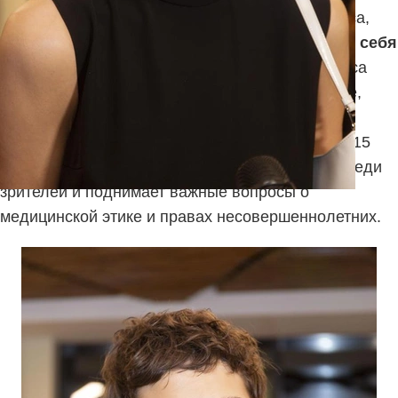
Ирина Горбачева, известная российская актриса,
недавно стала гостьей популярного VK-шоу
«Я себя
знаю»
у Азамата Мусагалиева. В студии актриса
откровенно рассказала о травмирующем опыте,
который произошёл с ней ещё в подростковом
возрасте — во время посещения гинеколога в 15
лет. Эта история вызвала широкий резонанс среди
зрителей и поднимает важные вопросы о
медицинской этике и правах несовершеннолетних.