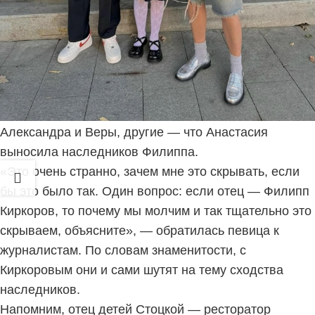
Анастасия Стоцкая высказалась о сходстве своих
детей с Филиппом Киркоровым 🔥
Каких только слухов не ходит из-за сходства детей
Анастасии Стоцкой с Филиппом Киркоровым. Теорий
в Сети можно найти на любой вкус: одни
утверждают, что поп-король — родной отец
Александра и Веры, другие — что Анастасия
выносила наследников Филиппа.
«Это очень странно, зачем мне это скрывать, если
бы это было так. Один вопрос: если отец — Филипп
Киркоров, то почему мы молчим и так тщательно это
скрываем, объясните», — обратилась певица к
журналистам. По словам знаменитости, с
Киркоровым они и сами шутят на тему сходства
наследников.
Напомним, отец детей Стоцкой — ресторатор