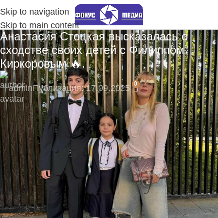
Skip to navigation
Skip to main content
Анастасия Стоцкая высказалась о
сходстве своих детей с Филиппом
Киркоровым 🔥.
0
admin
Публикация: 17.09.2025
🚀 Станьте частью нашего канала с самого
начала!
Подпишитесь на наш Telegram-канал, там
моментальные уведомления:
https://t.me/fokmedia