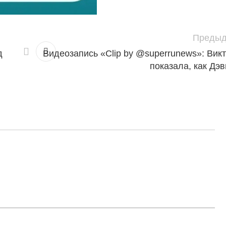
Предыд
д
Видеозапись «Clip by @superrunews»: Вик
показала, как Дэ