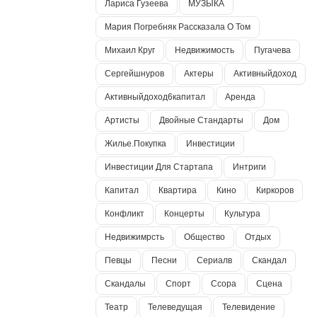
Лариса Гузеева
МУЗЫКА
Мария Погребняк Рассказала О Том
Михаил Круг
Недвижимость
Пугачева
Сергейшнуров
Актеры
Активныйдоход
Активныйдоход6капитал
Аренда
Артисты
Двойные Стандарты
Дом
Жилье.покупка
Инвестиции
Инвестиции Для Стартапа
Интриги
Капитал
Квартира
Кино
Киркоров
Конфликт
Концерты
Культура
Недвижимрсть
Общество
Отдых
Певцы
Песни
Сериалв
Скандал
Скандалы
Спорт
Ссора
Сцена
Театр
Телеведущая
Телевидение