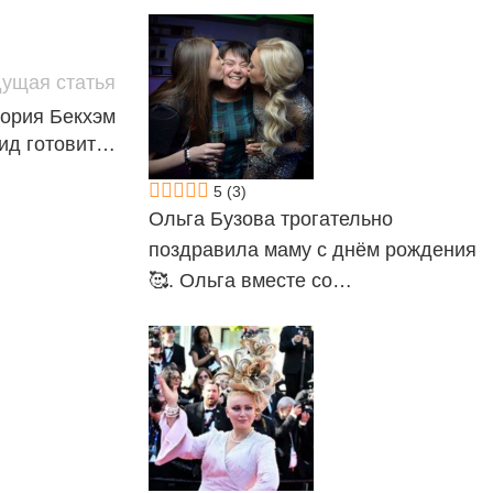
ущая статья
тория Бекхэм
вид готовит…
5
(3)
Ольга Бузова трогательно
поздравила маму с днём рождения
🥰. Ольга вместе со…