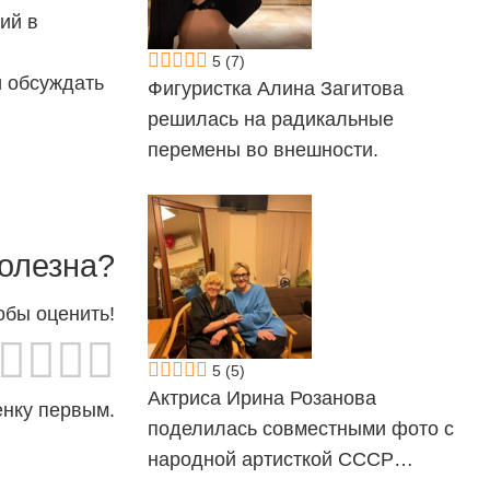
ий в
5
(7)
и обсуждать
Фигуристка Алина Загитова
решилась на радикальные
перемены во внешности.
олезна?
обы оценить!
5
(5)
Актриса Ирина Розанова
енку первым.
поделилась совместными фото с
народной артисткой СССР…