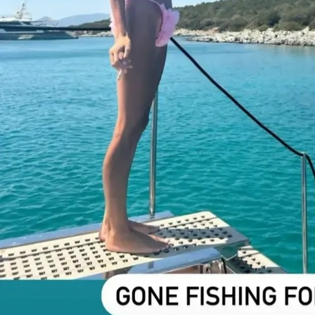
34-летняя супруга шоумена Александра Цекало Дар
необычных и провокационных образах.
Судя по всему, в роли фотографа выступил сам 64-
внешность Дарины и заодно спорить о том, почему 
А как вам такие фотосессии?