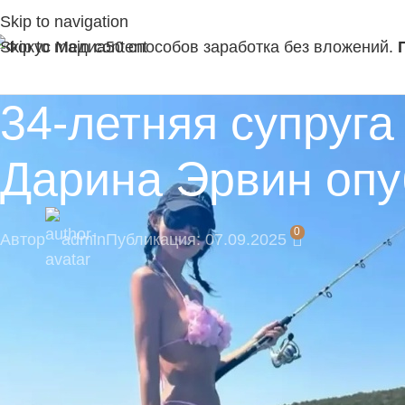
Skip to navigation
Skip to main content
50 способов заработка без вложений.
34-летняя супруг
Дарина Эрвин оп
0
Автор
admin
Публикация: 07.09.2025
🔥 Пока нас мало — вы сможете напрямую влия
Подпишитесь на наш Telegram-канал, там момент