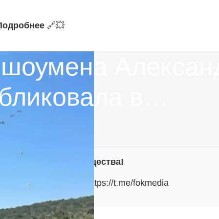
Подробнее
🔗‍💥
а шоумена Алексан
убликовала в…
ть на развитие сообщества!
альные уведомления:
https://t.me/fokmedia