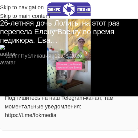
Skip to navigation
Skip to main content
26-летняя дочь Лолиты на этот раз
перепела Елену Ваенгу во время
педикюра. Ева…
0
admin
Публикация: 12.08.2025
🔥 Пока нас мало — вы сможете напрямую
влиять на развитие сообщества!
Подпишитесь на наш Telegram-канал, там
моментальные уведомления:
https://t.me/fokmedia