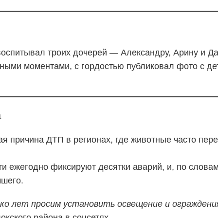
воспитывал троих дочерей — Александру, Арину и Д
йными моментами, с гордостью публиковал фото с де
а
ая причина ДТП в регионах, где животные часто пе
ти ежегодно фиксируют десятки аварий, и, по слова
чшего.
ько лет просим установить освещение и ограждения
кского района в соцсетях.