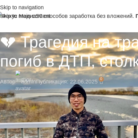
Skip to navigation
Skip to main content
50 способов заработка без вложений.
💔 Трагедия на тр
погиб в ДТП, сто
0
Автор
admin
Публикация: 22.06.2025
⚡ Будьте в числе первых подписчиков и получ
Подпишитесь на наш Telegram-канал, там момент