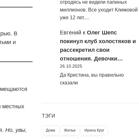
отродясь не видели папиных
миллионов. Все уходит Климовой
уже 12 лет.…
Евгений
к
Олег Шепс
арью. В
покинул клуб холостяков и
тьми и
рассекретил свои
отношения. Девочки…
26.10.2025
Да Кристина, вы правильно
сказали
ремещаются
м местных
ТЭГИ
. Но, увы,
Дома
Жилье
Ирина Круг