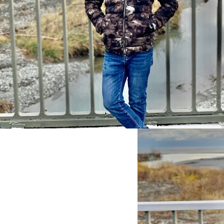
Известный бурятский КВНщик Валерий Гуляев по
столкнулся с лошадью на трассе в Забайкалье. А
тяжелом состоянии.