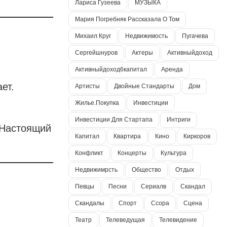
Лариса Гузеева
МУЗЫКА
Мария Погребняк Рассказала О Том
Михаил Круг
Недвижимость
Пугачева
Сергейшнуров
Актеры
Активныйдоход
Активныйдоход6капитал
Аренда
ет.
Артисты
Двойные Стандарты
Дом
Жилье.покупка
Инвестиции
Инвестиции Для Стартапа
Интриги
 Настоящий
Капитал
Квартира
Кино
Киркоров
Конфликт
Концерты
Культура
Недвижимрсть
Общество
Отдых
Певцы
Песни
Сериалв
Скандал
Скандалы
Спорт
Ссора
Сцена
Театр
Телеведущая
Телевидение