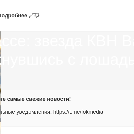
Подробнее
🔗‍💥
ассе: звезда КВН 
лкнувшись с лошад
ите самые свежие новости!
альные уведомления:
https://t.me/fokmedia