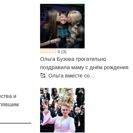
5
(3)
Ольга Бузова трогательно
поздравила маму с днём рождения
🥰. Ольга вместе со…
ества и
влявшим