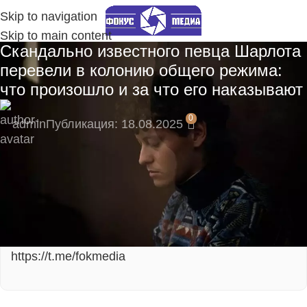
Skip to navigation
Skip to main content
Скандально известного певца Шарлота
перевели в колонию общего режима:
что произошло и за что его наказывают
0
admin
Публикация: 18.08.2025
⚡ Будьте в числе первых подписчиков и
получите самые свежие новости!
Подпишитесь на наш Telegram-канал, там
моментальные уведомления:
https://t.me/fokmedia