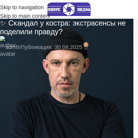
Skip to navigation
Skip to main content
✨ Скандал у костра: экстрасенсы не
поделили правду?
0
admin
Публикация: 30.08.2025
🎁 Подпишитесь сейчас и не пропустите
эксклюзивные материалы!
Подпишитесь на наш Telegram-канал, там
моментальные уведомления:
https://t.me/fokmedia
🔥 Новый выпуск «Экстрасенсов. Битвы