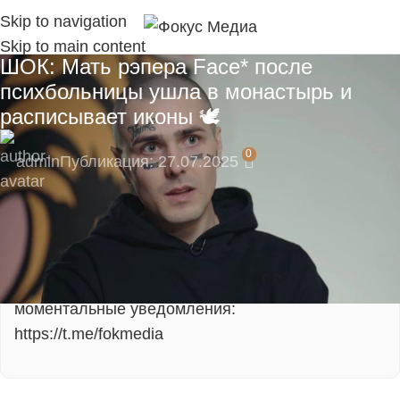
Skip to navigation
Skip to main content
ШОК: Мать рэпера Face* после
психбольницы ушла в монастырь и
расписывает иконы 🕊️
0
admin
Публикация: 27.07.2025
🎁 Подпишитесь сейчас и не пропустите
эксклюзивные материалы!
Подпишитесь на наш Telegram-канал, там
моментальные уведомления:
https://t.me/fokmedia