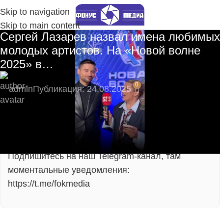
Skip to navigation
Skip to main content
Сергей Лазарев назвал имена любимых
молодых артистов. На «Новой волне
2025» в…
0
admin
Публикация: 24.08.2025
🔥 Пока нас мало — вы сможете напрямую
влиять на развитие сообщества!
Подпишитесь на наш Telegram-канал, там
моментальные уведомления:
https://t.me/fokmedia