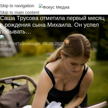
Skip to navigation
Skip to main content
Саша Трусова отметила первый месяц
с рождения сына Михаила. Он успел
побывать…
0
admin
Публикация: 06.09.2025
🎁 Подпишитесь сейчас и не пропустите
эксклюзивные материалы!
Подпишитесь на наш Telegram-канал, там
моментальные уведомления:
https://t.me/fokmedia