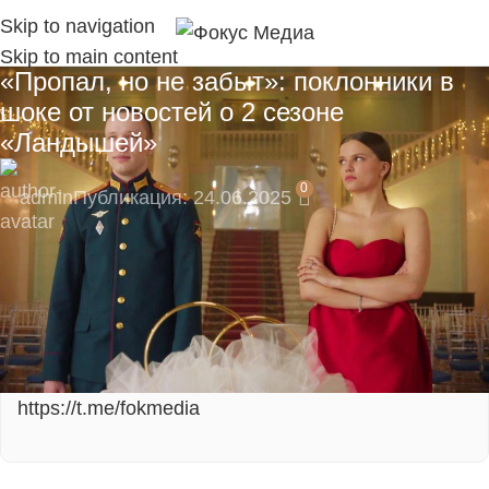
Skip to navigation
Skip to main content
«Пропал, но не забыт»: поклонники в
шоке от новостей о 2 сезоне
«Ландышей»
0
admin
Публикация: 24.06.2025
🎁 Подпишитесь сейчас и не пропустите
эксклюзивные материалы!
Подпишитесь на наш Telegram-канал, там
моментальные уведомления:
https://t.me/fokmedia