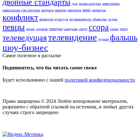
двойные стандарты
дом
жилье.покупка
инвестиции
кино
инвестиции для стартапа
интриги
капитал
квартира
киркоров
конфликт
концерты
культура
недвижимрсть
общество
отдых
певцы
ссора
скандал
песни
сериалв
скандалы
спорт
сцена
театр
телевидение
фальшь
телеведущая
туризм
шоу-бизнес
Самое полезное в рассылке
Подпишитесь, что бы читать самое свеже
Будет использовано с нашей
политикой конфиденциальности
Права защищены © 2024 Любое копирование материалов,
разрешено с обратной ссылкой на источник, в любых других
случаях строго запрещено