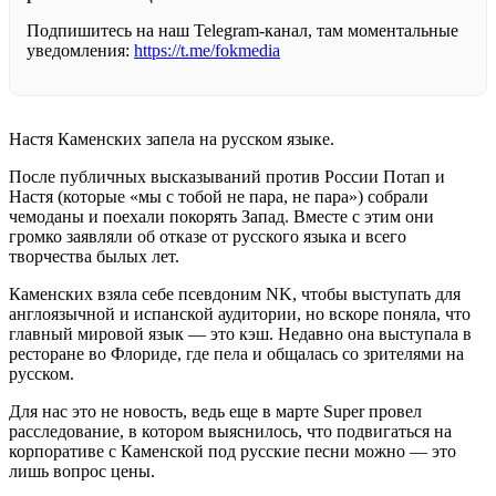
Подпишитесь на наш Telegram-канал, там моментальные
уведомления:
https://t.me/fokmedia
Настя Каменских запела на русском языке.
После публичных высказываний против России Потап и
Настя (которые «мы с тобой не пара, не пара») собрали
чемоданы и поехали покорять Запад. Вместе с этим они
громко заявляли об отказе от русского языка и всего
творчества былых лет.
Каменских взяла себе псевдоним NK, чтобы выступать для
англоязычной и испанской аудитории, но вскоре поняла, что
главный мировой язык — это кэш. Недавно она выступала в
ресторане во Флориде, где пела и общалась со зрителями на
русском.
Для нас это не новость, ведь еще в марте Super провел
расследование, в котором выяснилось, что подвигаться на
корпоративе с Каменской под русские песни можно — это
лишь вопрос цены.