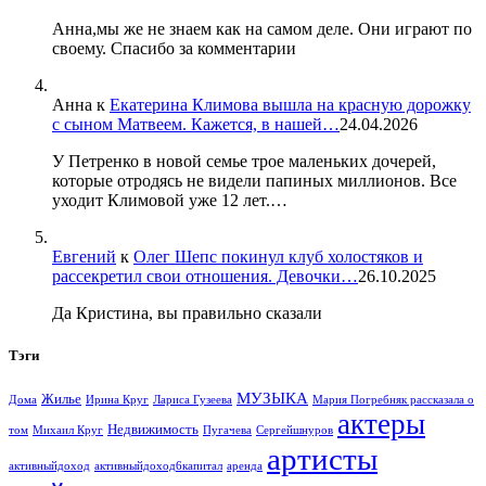
Анна,мы же не знаем как на самом деле. Они играют по
своему. Спасибо за комментарии
Анна
к
Екатерина Климова вышла на красную дорожку
с сыном Матвеем. Кажется, в нашей…
24.04.2026
У Петренко в новой семье трое маленьких дочерей,
которые отродясь не видели папиных миллионов. Все
уходит Климовой уже 12 лет.…
Евгений
к
Олег Шепс покинул клуб холостяков и
рассекретил свои отношения. Девочки…
26.10.2025
Да Кристина, вы правильно сказали
Тэги
МУЗЫКА
Жилье
Дома
Ирина Круг
Лариса Гузеева
Мария Погребняк рассказала о
актеры
Недвижимость
том
Михаил Круг
Пугачева
Сергейшнуров
артисты
активныйдоход
активныйдоход6капитал
аренда