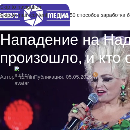
Skip to navigation
Skip to main content
50 способов заработка 
Нападение на Над
произошло, и кто 
0
Автор
admin
Публикация: 05.05.2025
⚡ Будьте в числе первых подписчиков и получ
Подпишитесь на наш Telegram-канал, там момент