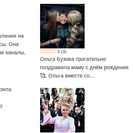
пления на
сы. Она
5
(3)
ые каналы,
Ольга Бузова трогательно
поздравила маму с днём рождения
🥰. Ольга вместе со…
арила
о