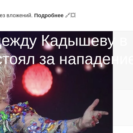
без вложений.
Подробнее
🔗‍💥
ежду Кадышеву в 
стоял за нападени
ите самые свежие новости!
альные уведомления:
https://t.me/fokmedia