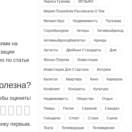
Лариса Гузеева
МУЗЫКА
Мария Погребняк Рассказала О Том
Михаил Круг
Недвижимость
Пугачева
Сергейшнуров
Актеры
Активныйдоход
Активныйдоход6капитал
Аренда
лями на
Артисты
Двойные Стандарты
Дом
изации
о по статье
Жилье.покупка
Инвестиции
Инвестиции Для Стартапа
Интриги
Капитал
Квартира
Кино
Киркоров
олезна?
Конфликт
Концерты
Культура
обы оценить!
Недвижимрсть
Общество
Отдых
Певцы
Песни
Сериалв
Скандал
Скандалы
Спорт
Ссора
Сцена
енку первым.
Театр
Телеведущая
Телевидение