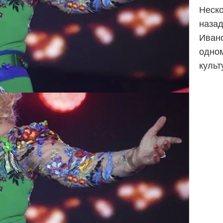
Неско
назад
Ивано
одном
культ