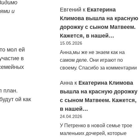
Видимо
Евгений
к
Екатерина
ями и
Климова вышла на красную
дорожку с сыном Матвеем.
Кажется, в нашей…
15.05.2026
то мол ей
Анна,мы же не знаем как на
участие в
самом деле. Они играют по
«семейных
своему. Спасибо за комментарии
Анна
к
Екатерина Климова
л план.
вышла на красную дорожку
будут ой как
с сыном Матвеем. Кажется,
в нашей…
24.04.2026
У Петренко в новой семье трое
маленьких дочерей, которые