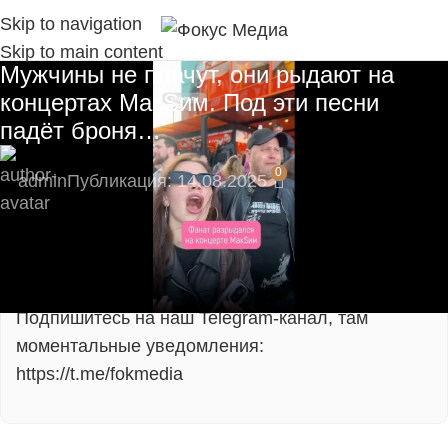
Skip to navigation
Skip to main content
Мужчины не плачут, они рыдают на
концертах МакSим. Под эти песни
падёт броня…
0
admin
Публикация: 14.08.2025
⚡ Будьте в числе первых подписчиков и
получите самые свежие новости!
Подпишитесь на наш Telegram-канал, там
моментальные уведомления:
https://t.me/fokmedia