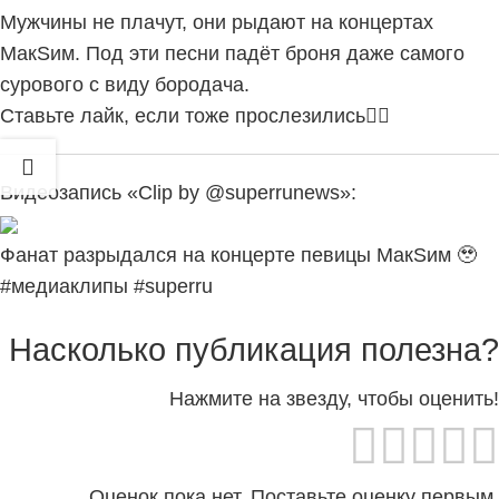
Мужчины не плачут, они рыдают на концертах
МакSим. Под эти песни падёт броня даже самого
сурового с виду бородача.
Ставьте лайк, если тоже прослезились❤‍🔥
Видеозапись «Clip by @superrunews»:
Фанат разрыдался на концерте певицы МакSим 🥹
#медиаклипы #superru
Насколько публикация полезна?
Нажмите на звезду, чтобы оценить!
Оценок пока нет. Поставьте оценку первым.