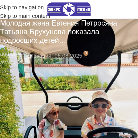
Skip to navigation
Skip to main content
Молодая жена Евгения Петросяна
Татьяна Брухунова показала
подросших детей…
0
admin
Публикация: 06.08.2025
🚀 Станьте частью нашего канала с самого
начала!
Подпишитесь на наш Telegram-канал, там
моментальные уведомления:
https://t.me/fokmedia