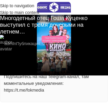
Skip to navigation
Skip to main content
Многодетный отец Гоша Куценко
выступил с тремя дочерьми на
летнем…
0
admin
Публикация: 31.07.2025
🔥 Пока нас мало — вы сможете напрямую
влиять на развитие сообщества!
Подпишитесь на наш Telegram-канал, там
моментальные уведомления:
https://t.me/fokmedia