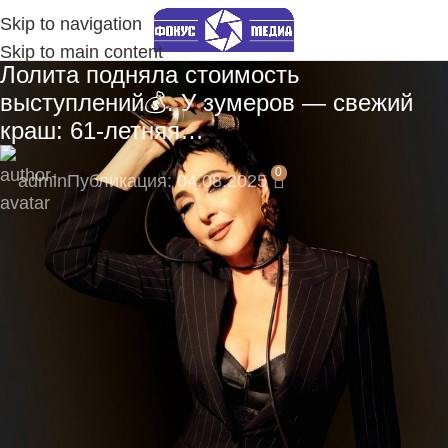
Skip to navigation
Skip to main content
Лолита подняла стоимость
выступлений💰. У зумеров — свежий
краш: 61-летняя…
0
admin
Публикация: 04.08.2025
⚡ Будьте в числе первых подписчиков и
получите самые свежие новости!
Подпишитесь на наш Telegram-канал, там
моментальные уведомления:
https://t.me/fokmedia