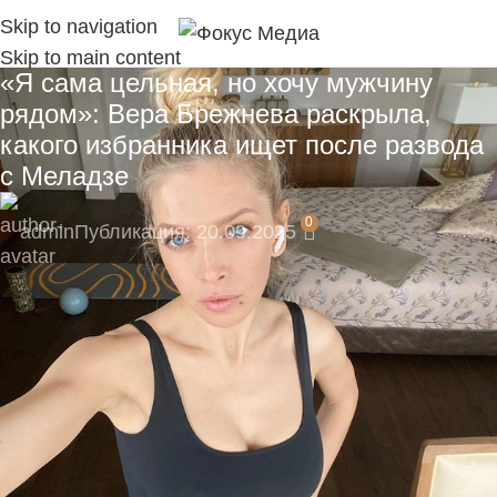
Skip to navigation
Skip to main content
«Я сама цельная, но хочу мужчину
рядом»: Вера Брежнева раскрыла,
какого избранника ищет после развода
с Меладзе
0
admin
Публикация: 20.09.2025
🚀 Станьте частью нашего канала с самого
начала!
Подпишитесь на наш Telegram-канал, там
моментальные уведомления:
https://t.me/fokmedia