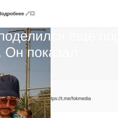
Подробнее
🔗‍💥
поделился ещё по
а. Он показал…
юзивные материалы!
альные уведомления:
https://t.me/fokmedia