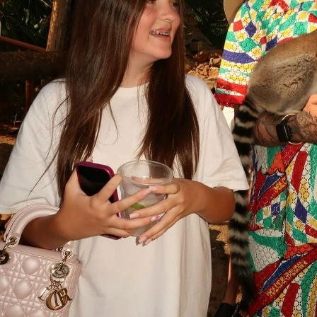
Филипп Киркоров поделился ещё порцией семейного 
Он показал фото с повзрослевшей Аллой Викторией 
трогательными снимками с семьей. Поклонники гадаю
Видеозапись «Видео от Super.ru»: