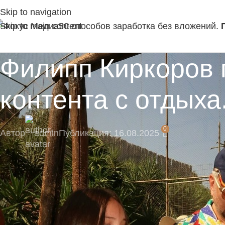
Skip to navigation
Skip to main content
50 способов заработка без вложений.
Филипп Киркоров 
контента с отдых
0
Автор
admin
Публикация: 16.08.2025
🎁 Подпишитесь сейчас и не пропустите экскл
Подпишитесь на наш Telegram-канал, там момент