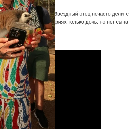
контента с отдыха.
из парка с лемурами. Звёздный отец нечасто делитс
т, почему на фотографиях только дочь, но нет сына