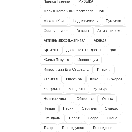
Лариса Гузеева
МУЗЫКА
Мария Погребняк Рассказала О Том
Михаил Круг
Недвижимость
Пугачева
Сергейшнуров
Актеры
Активныйдоход
Активныйдоход6капитал
Аренда
Артисты
Двойные Стандарты
Дом
Жилье.покупка
Инвестиции
Инвестиции Для Стартапа
Интриги
Капитал
Квартира
Кино
Киркоров
Конфликт
Концерты
Культура
Недвижимрсть
Общество
Отдых
Певцы
Песни
Сериалв
Скандал
Скандалы
Спорт
Ссора
Сцена
Театр
Телеведущая
Телевидение