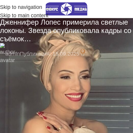
Skip to navigation
Skip to main content
Дженнифер Лопес примерила светлые
локоны. Звезда опубликовала кадры со
съёмок…
0
admin
Публикация: 15.09.2025
🎁 Подпишитесь сейчас и не пропустите
эксклюзивные материалы!
Подпишитесь на наш Telegram-канал, там
моментальные уведомления:
https://t.me/fokmedia