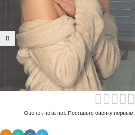
Дженнифер Лопес примерила светлые локоны.
Звезда опубликовала кадры со съёмок фильма
«Поцелуй женщины-паука» в стиле Золотого века
Голливуда.
Как вам?
Насколько публикация полезна?
Нажмите на звезду, чтобы оценить!
Оценок пока нет. Поставьте оценку первым.