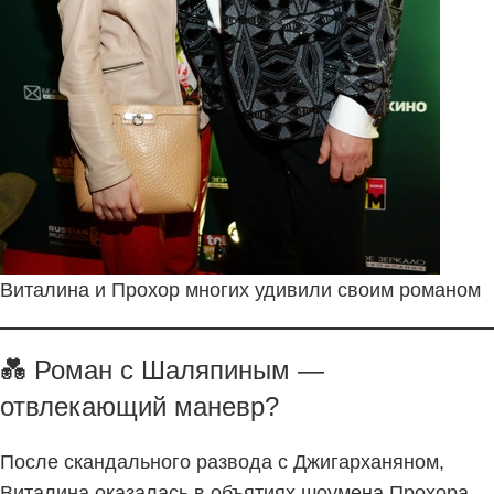
Виталина и Прохор многих удивили своим романом
💑 Роман с Шаляпиным —
отвлекающий маневр?
После скандального развода с Джигарханяном,
Виталина оказалась в объятиях шоумена Прохора