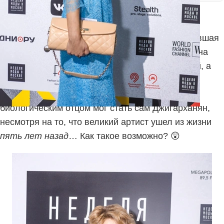
Мир отечественного шоу-бизнеса вновь
взбудоражен сенсационным заявлением — бывшая
жена Армена Джигарханяна, 46-летняя Виталина
Цымбалюк-Романовская, впервые стала мамой, а
СМИ гадают:
кто же отец новорожденной
Виктории?
Некоторые утверждают, что
биологическим отцом мог стать сам Джигарханян,
несмотря на то, что великий артист ушел из жизни
пять лет назад
… Как такое возможно? 😲