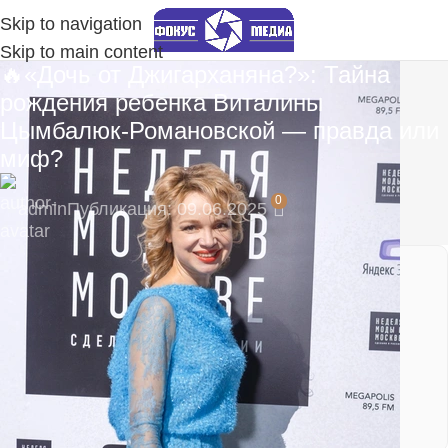
Skip to navigation
Skip to main content
🔥«Дочь от Джигарханяна?»: Тайна
рождения ребенка Виталины
Цымбалюк-Романовской — правда или
миф?
0
admin
Публикация: 09.06.2025
⚡ Будьте в числе первых подписчиков и
получите самые свежие новости!
Подпишитесь на наш Telegram-канал, там
моментальные уведомления:
https://t.me/fokmedia