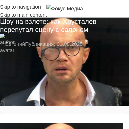
Skip to navigation
Skip to main content
Шоу на взлете: как Хрусталев
перепутал сцену с салоном
0
Евгений
Публикация: 01.08.2025
🚀 Станьте частью нашего канала с самого
начала!
Подпишитесь на наш Telegram-канал, там
моментальные уведомления:
https://t.me/fokmedia